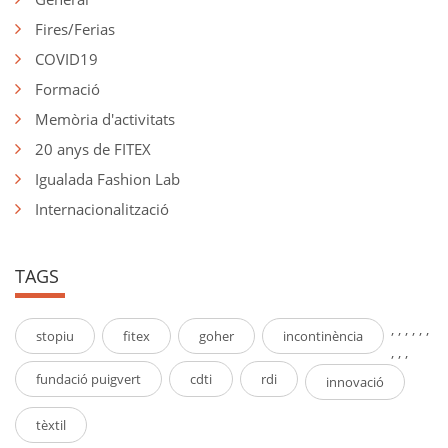
Fires/Ferias
COVID19
Formació
Memòria d'activitats
20 anys de FITEX
Igualada Fashion Lab
Internacionalització
TAGS
,
,
,
,
,
,
stopiu
fitex
goher
incontinència
,
,
,
fundació puigvert
cdti
rdi
innovació
tèxtil