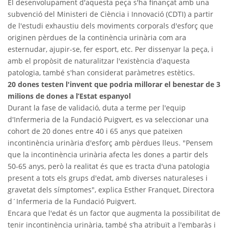
El desenvolupament d'aquesta peça s'ha finançat amb una
subvenció del Ministeri de Ciència i Innovació (CDTI) a partir
de l'estudi exhaustiu dels moviments corporals d'esforç que
originen pèrdues de la continència urinària com ara
esternudar, ajupir-se, fer esport, etc. Per dissenyar la peça, i
amb el propòsit de naturalitzar l'existència d'aquesta
patologia, també s'han considerat paràmetres estètics.
20 dones testen l'invent que podria millorar el benestar de 3
milions de dones a l’Estat espanyol
Durant la fase de validació, duta a terme per l'equip
d'Infermeria de la Fundació Puigvert, es va seleccionar una
cohort de 20 dones entre 40 i 65 anys que pateixen
incontinència urinària d'esforç amb pèrdues lleus. "Pensem
que la incontinència urinària afecta les dones a partir dels
50-65 anys, però la realitat és que es tracta d'una patologia
present a tots els grups d'edat, amb diverses naturaleses i
gravetat dels símptomes", explica Esther Franquet, Directora
d´Infermeria de la Fundació Puigvert.
Encara que l'edat és un factor que augmenta la possibilitat de
tenir incontinència urinària, també s’ha atribuït a l'embaràs i