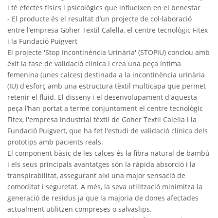
i té efectes físics i psicològics que influeixen en el benestar
- El producte és el resultat d’un projecte de col·laboració
entre l’empresa Goher Textil Calella, el centre tecnològic Fitex
i la Fundació Puigvert
El projecte 'Stop Incontinència Urinària' (STOPIU) conclou amb
èxit la fase de validació clínica i crea una peça íntima
femenina (unes calces) destinada a la incontinència urinària
(IU) d'esforç amb una estructura tèxtil multicapa que permet
retenir el fluid. El disseny i el desenvolupament d'aquesta
peça l’han portat a terme conjuntament el centre tecnològic
Fitex, l'empresa industrial tèxtil de Goher Textil Calella i la
Fundació Puigvert, que ha fet l'estudi de validació clínica dels
prototips amb pacients reals.
El component bàsic de les calces és la fibra natural de bambú
i els seus principals avantatges són la ràpida absorció i la
transpirabilitat, assegurant així una major sensació de
comoditat i seguretat. A més, la seva utilització minimitza la
generació de residus ja que la majoria de dones afectades
actualment utilitzen compreses o salvaslips.