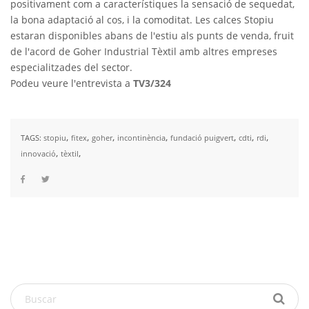
positivament com a característiques la sensació de sequedat,
la bona adaptació al cos, i la comoditat. Les calces Stopiu
estaran disponibles abans de l'estiu als punts de venda, fruit
de l'acord de Goher Industrial Tèxtil amb altres empreses
especialitzades del sector.
Podeu veure l'entrevista a
TV3/324
,
,
,
,
,
,
,
TAGS:
stopiu
fitex
goher
incontinència
fundació puigvert
cdti
rdi
,
,
innovació
tèxtil