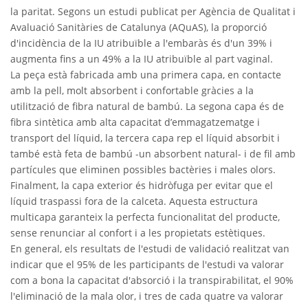
la paritat. Segons un estudi publicat per Agència de Qualitat i
Avaluació Sanitàries de Catalunya (AQuAS), la proporció
d'incidència de la IU atribuïble a l'embaràs és d'un 39% i
augmenta fins a un 49% a la IU atribuïble al part vaginal.
La peça està fabricada amb una primera capa, en contacte
amb la pell, molt absorbent i confortable gràcies a la
utilització de fibra natural de bambú. La segona capa és de
fibra sintètica amb alta capacitat d’emmagatzematge i
transport del líquid, la tercera capa rep el líquid absorbit i
també està feta de bambú -un absorbent natural- i de fil amb
partícules que eliminen possibles bactèries i males olors.
Finalment, la capa exterior és hidròfuga per evitar que el
líquid traspassi fora de la calceta. Aquesta estructura
multicapa garanteix la perfecta funcionalitat del producte,
sense renunciar al confort i a les propietats estètiques.
En general, els resultats de l'estudi de validació realitzat van
indicar que el 95% de les participants de l'estudi va valorar
com a bona la capacitat d'absorció i la transpirabilitat, el 90%
l'eliminació de la mala olor, i tres de cada quatre va valorar