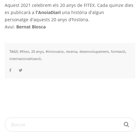
Aquest 2021 celebrem els 20 anys de FITEX. Cada quinze dies
es publicarà a
l'AnoiaDia
r
i
una història d'algun
personatge d'aquests 20 anys d'història.
Avui:
Bernat Biosca
,
,
,
,
,
,
TAGS:
#fitex
20 anys
#innovacio
recerca
desenvolupament
formació
,
internacionalització