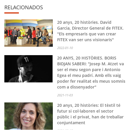
RELACIONADOS
20 anys, 20 històries. David
Garcia, Director General de FITEX.
"Els empresaris que van crear
FITEX van ser uns visionaris"
2022-01-10
20 ANYS, 20 HISTÒRIES. BORIS
BIDJAN SABERI: "Josep M. Atzet va
ser el meu segon pare i Antonio
Egea el meu padrí. Amb ells vaig
poder fer realitat els meus somnis
com a dissenyador"
2021-11-03
20 anys, 20 històries: El tèxtil té
futur si col·laboren el sector
públic i el privat, han de treballar
conjuntament